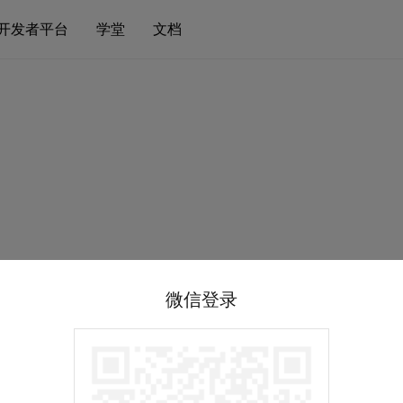
开发者平台
学堂
文档
微信登录