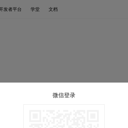
开发者平台
学堂
文档
微信登录