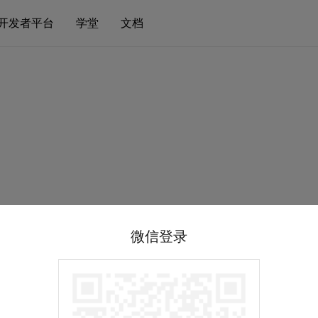
开发者平台
学堂
文档
微信登录