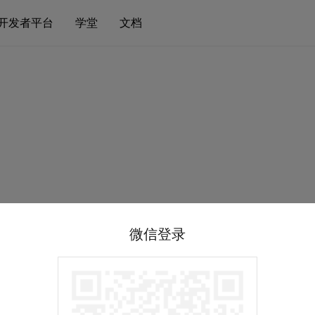
开发者平台
学堂
文档
微信登录