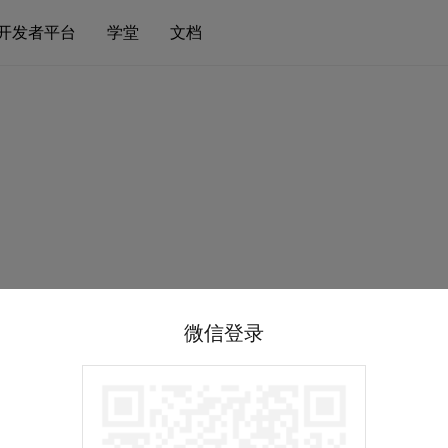
开发者平台
学堂
文档
微信登录