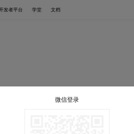
开发者平台
学堂
文档
微信登录