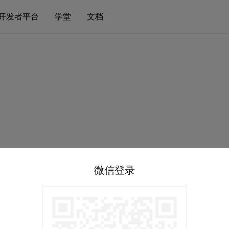
开发者平台
学堂
文档
微信登录