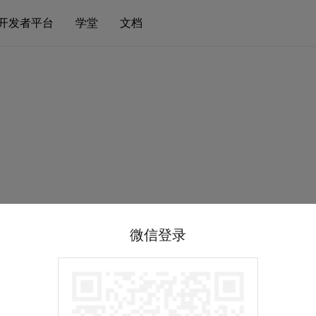
开发者平台
学堂
文档
微信登录