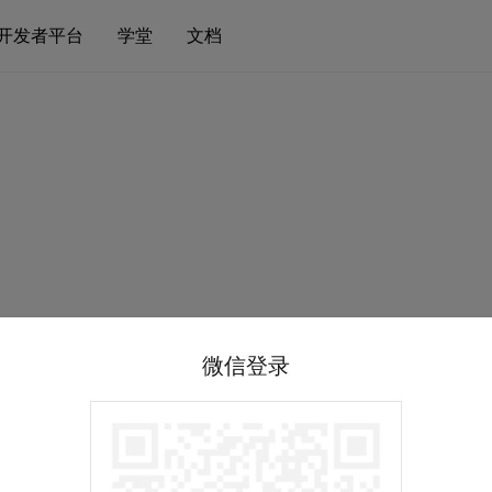
开发者平台
学堂
文档
微信登录