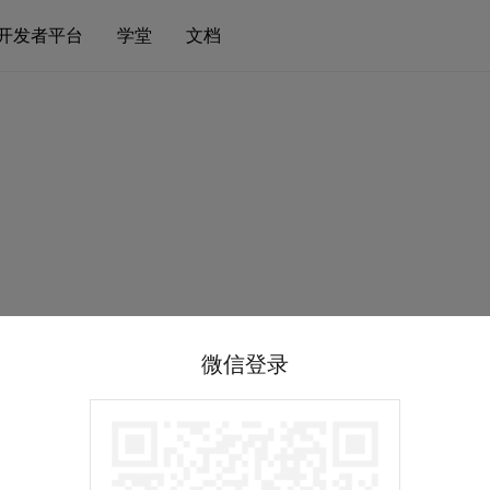
开发者平台
学堂
文档
微信登录