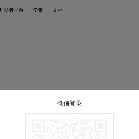
开发者平台
学堂
文档
微信登录