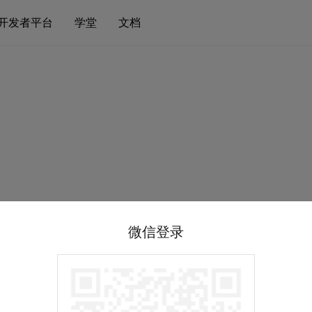
开发者平台
学堂
文档
微信登录