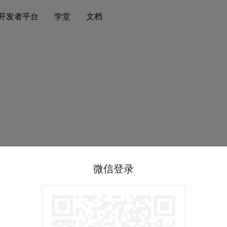
开发者平台
学堂
文档
微信登录