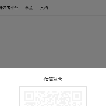
开发者平台
学堂
文档
微信登录