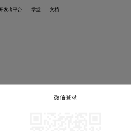
开发者平台
学堂
文档
微信登录