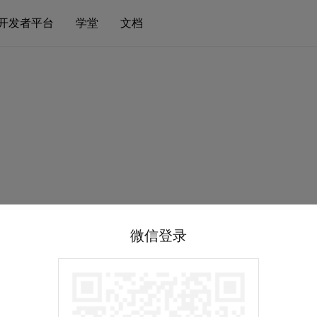
开发者平台
学堂
文档
微信登录