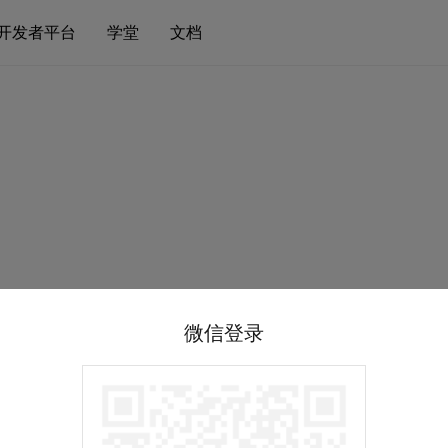
开发者平台
学堂
文档
微信登录