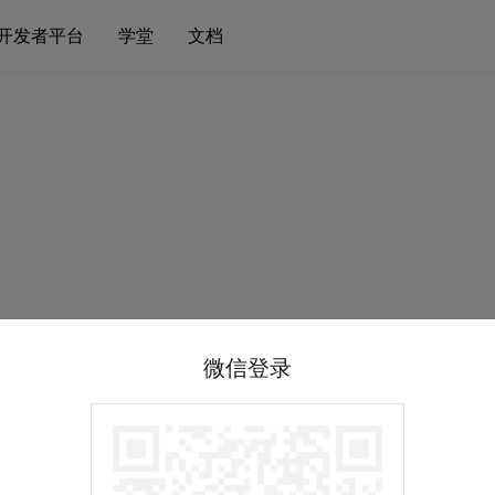
开发者平台
学堂
文档
微信登录