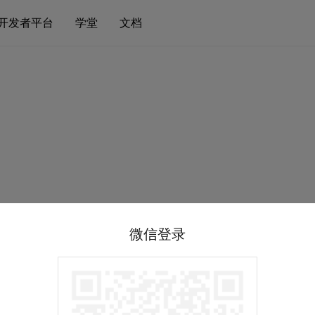
开发者平台
学堂
文档
微信登录