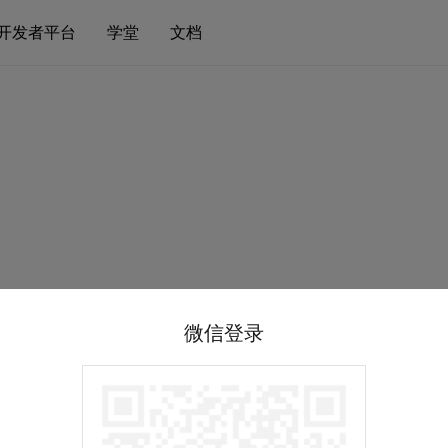
开发者平台
学堂
文档
微信登录