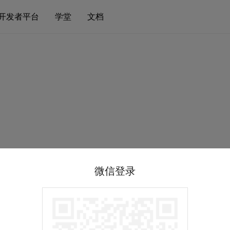
开发者平台
学堂
文档
微信登录