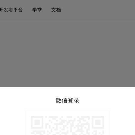
开发者平台
学堂
文档
微信登录