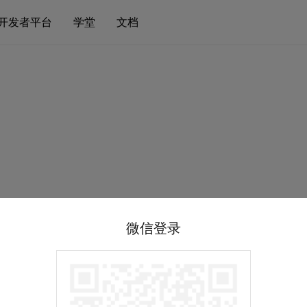
开发者平台
学堂
文档
微信登录