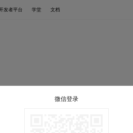
开发者平台
学堂
文档
微信登录