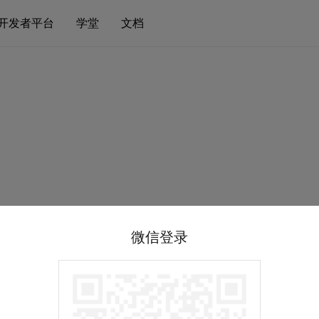
开发者平台
学堂
文档
微信登录