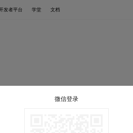
开发者平台
学堂
文档
微信登录