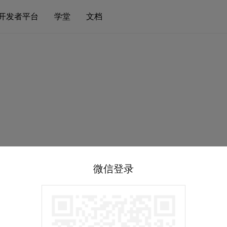
开发者平台
学堂
文档
微信登录