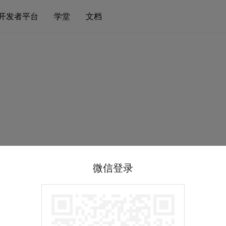
开发者平台
学堂
文档
微信登录