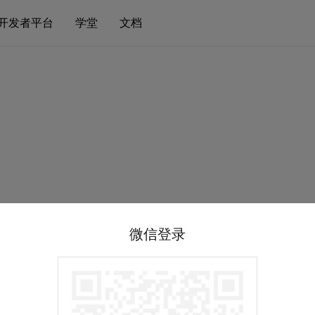
开发者平台
学堂
文档
微信登录