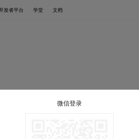
开发者平台
学堂
文档
微信登录