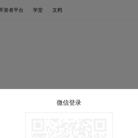
开发者平台
学堂
文档
微信登录