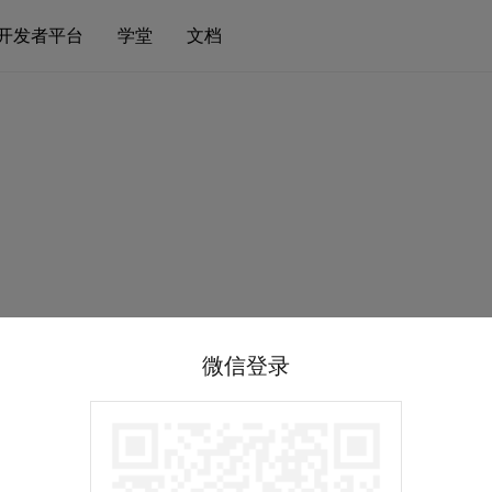
开发者平台
学堂
文档
微信登录