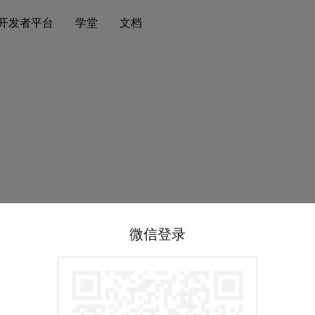
开发者平台
学堂
文档
微信登录