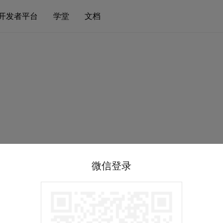
开发者平台
学堂
文档
微信登录