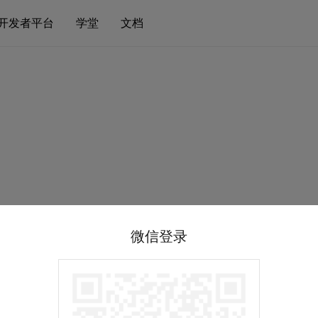
开发者平台
学堂
文档
微信登录