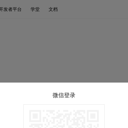
开发者平台
学堂
文档
微信登录