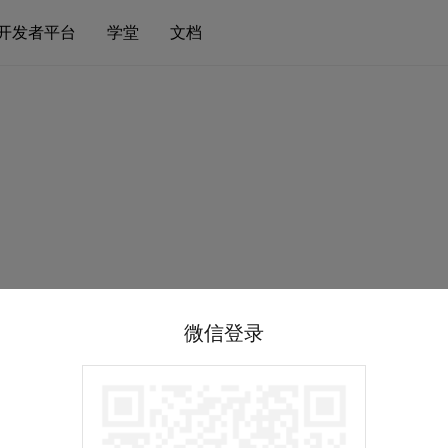
开发者平台
学堂
文档
微信登录