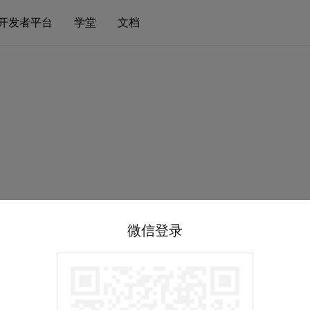
开发者平台
学堂
文档
微信登录