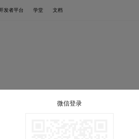
开发者平台
学堂
文档
微信登录