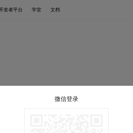
开发者平台
学堂
文档
微信登录