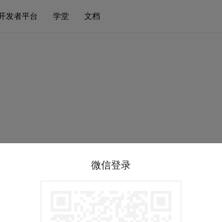
开发者平台
学堂
文档
微信登录