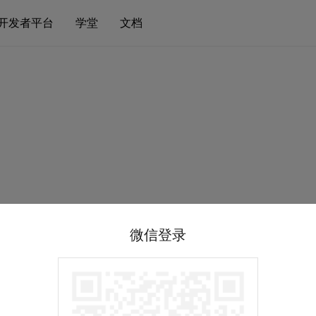
开发者平台
学堂
文档
微信登录