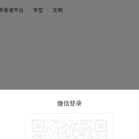
开发者平台
学堂
文档
微信登录