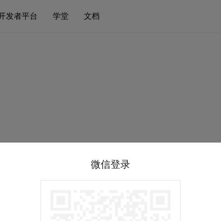
开发者平台
学堂
文档
微信登录