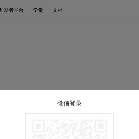
开发者平台
学堂
文档
微信登录