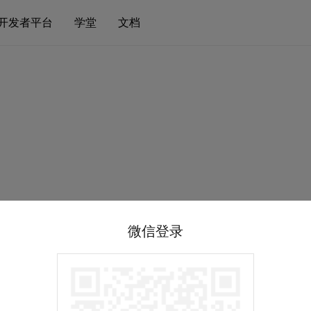
开发者平台
学堂
文档
微信登录