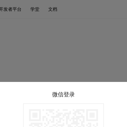
开发者平台
学堂
文档
微信登录