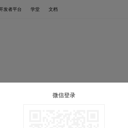
开发者平台
学堂
文档
微信登录