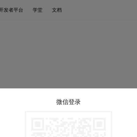
开发者平台
学堂
文档
微信登录