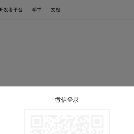
开发者平台
学堂
文档
微信登录